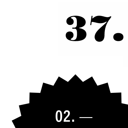
02. —