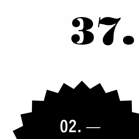
02. —